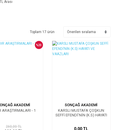
TL Arası
Toplam 17 ürün
%20
ONÇAĞ AKADEMİ
SONÇAĞ AKADEMİ
R ARAŞTIRMALARI - 1
KARSLI MUSTAFA ÇOŞKUN
SEFFî EFENDİ’NİN (K.S) HAYATI
VE VAAZLARI
260,00 TL
0,00 TL