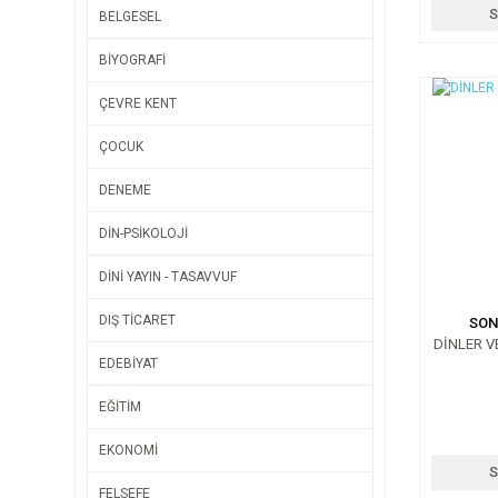
S
BELGESEL
BİYOGRAFİ
ÇEVRE KENT
ÇOCUK
DENEME
DİN-PSİKOLOJİ
DİNİ YAYIN - TASAVVUF
DIŞ TİCARET
SON
DİNLER 
EDEBİYAT
EĞİTİM
EKONOMİ
S
FELSEFE