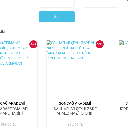
Ara
iler
%20
%20
ÇAĞ AKADEMİ
SONÇAĞ AKADEMİ
S
 ARAŞTIRMALARI
SAHHAFLAR ŞEYHİ-ZÂDE
IĞDI
MANLI TARİHİ,
AHMED NAZÎF EFENDİ
MLAR, ERMENİ
UKÛDÜ’L-LE’ÂL (ARAPÇA
NLARI VE MİLLİ
MESEL SÖZLÜĞÜ) İNCELEME-
365,00 TL
365,00 TL
LE DÖNEMİ) PROF.
METİN-DİZİN