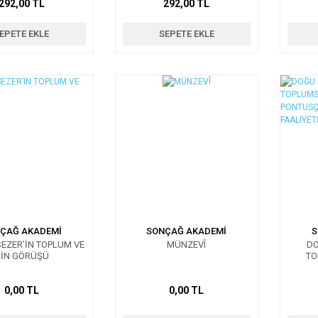
292,00 TL
292,00 TL
AHMET EYİCİL’E
ARMAĞAN
EPETE EKLE
SEPETE EKLE
ÇAĞ AKADEMİ
SONÇAĞ AKADEMİ
S
EZER’İN TOPLUM VE
MÜNZEVÎ
DO
İN GÖRÜŞÜ
TO
PONTU
0,00 TL
0,00 TL