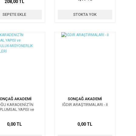
208,00 TL
SEPETE EKLE
STOKTA YOK
ONÇAĞ AKADEMİ
SONÇAĞ AKADEMİ
ĞU KARADENİZ’İN
IĞDIR ARAŞTIRMALARI - II
PLUMSAL YAPISI ve
SÇULUK-MİSYONERLİK
FAALİYETLERİ
0,00 TL
0,00 TL