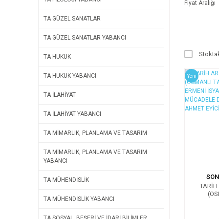
Fiyat Aralığı
TA GÜZEL SANATLAR
TA GÜZEL SANATLAR YABANCI
Stoktak
TA HUKUK
TA HUKUK YABANCI
Yeni
TA İLAHİYAT
TA İLAHİYAT YABANCI
TA MİMARLIK, PLANLAMA VE TASARIM
TA MİMARLIK, PLANLAMA VE TASARIM
YABANCI
SON
TA MÜHENDİSLİK
TARİH
(OS
TA MÜHENDİSLİK YABANCI
KURU
İSYA
MÜCADE
TA SOSYAL, BEŞERİ VE İDARİ BİLİMLER