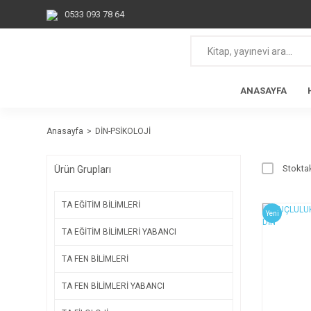
0533 093 78 64
ANASAYFA
Anasayfa
DİN-PSİKOLOJİ
Stoktak
Ürün Grupları
TA EĞİTİM BİLİMLERİ
Yeni
TA EĞİTİM BİLİMLERİ YABANCI
TA FEN BİLİMLERİ
TA FEN BİLİMLERİ YABANCI