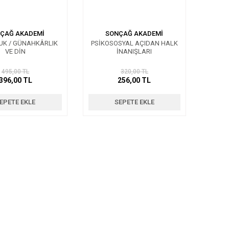
ÇAĞ AKADEMİ
SONÇAĞ AKADEMİ
UK / GÜNAHKÂRLIK
PSİKOSOSYAL AÇIDAN HALK
VE DİN
İNANIŞLARI
495,00 TL
320,00 TL
396,00 TL
256,00 TL
EPETE EKLE
SEPETE EKLE