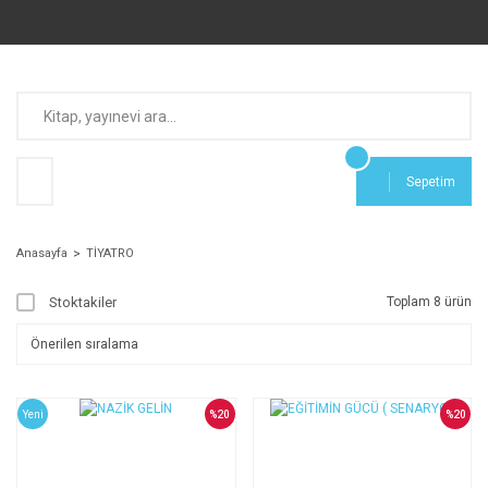
Sepetim
Anasayfa
TİYATRO
Stoktakiler
Toplam 8 ürün
Yeni
%20
%20