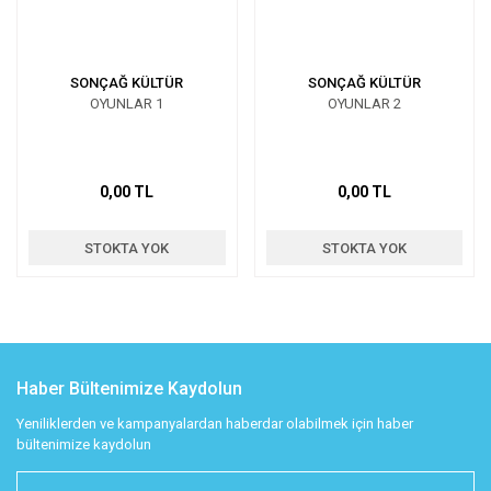
SONÇAĞ KÜLTÜR
SONÇAĞ KÜLTÜR
OYUNLAR 1
OYUNLAR 2
0,00 TL
0,00 TL
STOKTA YOK
STOKTA YOK
Haber Bültenimize Kaydolun
Yeniliklerden ve kampanyalardan haberdar olabilmek için haber
bültenimize kaydolun