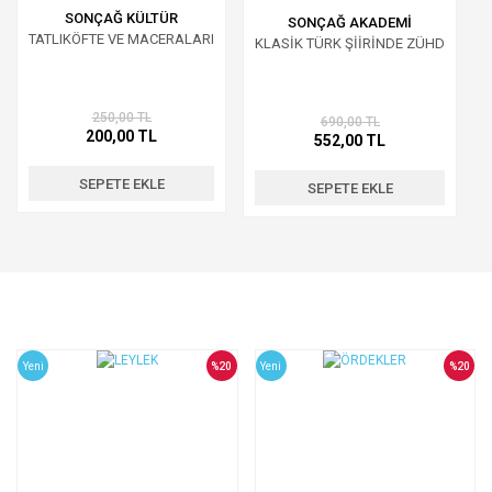
SONÇAĞ KÜLTÜR
SONÇAĞ AKADEMİ
TATLIKÖFTE VE MACERALARI
KLASİK TÜRK ŞİİRİNDE ZÜHD
250,00 TL
690,00 TL
200,00 TL
552,00 TL
SEPETE EKLE
SEPETE EKLE
Yeni
%20
Yeni
%20