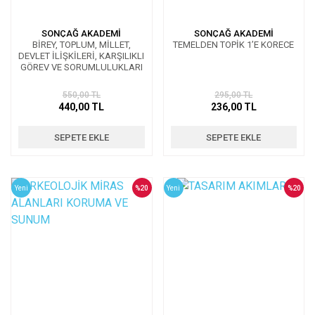
SONÇAĞ AKADEMİ
SONÇAĞ AKADEMİ
BİREY, TOPLUM, MİLLET,
TEMELDEN TOPİK 1’E KORECE
DEVLET İLİŞKİLERİ, KARŞILIKLI
GÖREV VE SORUMLULUKLARI
550,00 TL
295,00 TL
440,00 TL
236,00 TL
SEPETE EKLE
SEPETE EKLE
Yeni
%20
Yeni
%20