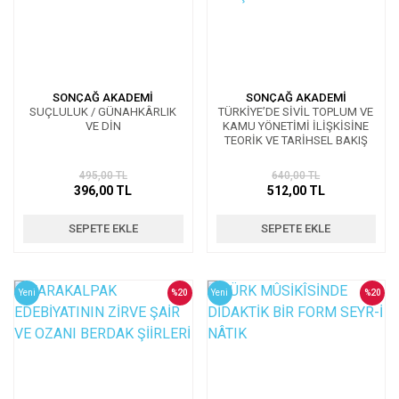
SONÇAĞ AKADEMİ
SONÇAĞ AKADEMİ
SUÇLULUK / GÜNAHKÂRLIK
TÜRKİYE’DE SİVİL TOPLUM VE
VE DİN
KAMU YÖNETİMİ İLİŞKİSİNE
TEORİK VE TARİHSEL BAKIŞ
495,00 TL
640,00 TL
396,00 TL
512,00 TL
SEPETE EKLE
SEPETE EKLE
Yeni
%20
Yeni
%20