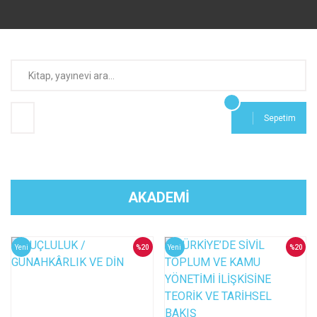
Sepetim
AKADEMİ
Yeni
%20
Yeni
%20