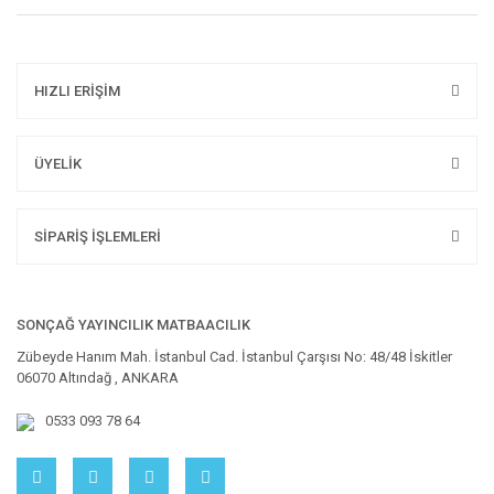
HIZLI ERİŞİM
ÜYELİK
SİPARİŞ İŞLEMLERİ
SONÇAĞ YAYINCILIK MATBAACILIK
Zübeyde Hanım Mah. İstanbul Cad. İstanbul Çarşısı No: 48/48 İskitler
06070 Altındağ , ANKARA
0533 093 78 64