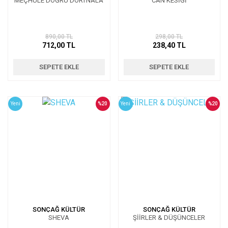
MEÇHULE DOĞRU DÖRTNALA
CAN KESİĞİ
890,00 TL
298,00 TL
712,00 TL
238,40 TL
SEPETE EKLE
SEPETE EKLE
Yeni
%20
Yeni
%20
SONÇAĞ KÜLTÜR
SONÇAĞ KÜLTÜR
SHEVA
ŞİİRLER & DÜŞÜNCELER