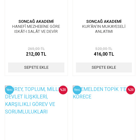
SONÇAĞ AKADEMİ
SONÇAĞ AKADEMİ
HANEFÎ MEZHEBİNE GÖRE
KUR’ÂN’IN MUKAYESELİ
ISKÂT-I SALÂT VE DEVİR
ANLATIMI
265,00 TL
520,00 TL
212,00 TL
416,00 TL
SEPETE EKLE
SEPETE EKLE
Yeni
%20
Yeni
%20