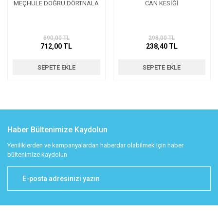
MEÇHULE DOĞRU DÖRTNALA
CAN KESİĞİ
890,00 TL
298,00 TL
712,00 TL
238,40 TL
SEPETE EKLE
SEPETE EKLE
Haber Bültenimize Kaydolun
Yeniliklerden ve kampanyalardan haberdar olabilmek için haber
bültenimize kaydolun