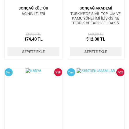
SONÇAĞ KÜLTÜR
SONÇAĞ AKADEMİ
ACININ İZLERİ
TÜRKİYE’DE SİVİL TOPLUM VE
KAMU YÖNETİMİ İLİŞKİSİNE
TEORİK VE TARİHSEL BAKIŞ
218,00 TL
640,00 TL
174,40 TL
512,00 TL
SEPETE EKLE
SEPETE EKLE
Yeni
%20
Yeni
%20