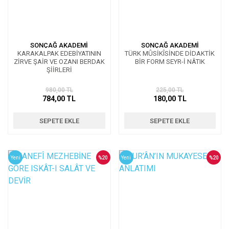
SONÇAĞ AKADEMİ
SONÇAĞ AKADEMİ
KARAKALPAK EDEBİYATININ
TÜRK MÛSİKÎSİNDE DİDAKTİK
ZİRVE ŞAİR VE OZANI BERDAK
BİR FORM SEYR-İ NÂTIK
ŞİİRLERİ
980,00 TL
225,00 TL
784,00 TL
180,00 TL
SEPETE EKLE
SEPETE EKLE
Yeni
%20
Yeni
%20