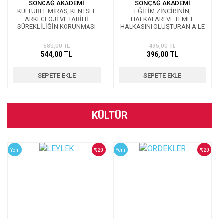
SONÇAĞ AKADEMİ
SONÇAĞ AKADEMİ
KÜLTÜREL MİRAS, KENTSEL
EĞİTİM ZİNCİRİNİN,
ARKEOLOJİ VE TARİHİ
HALKALARI VE TEMEL
SÜREKLİLİĞİN KORUNMASI
HALKASINI OLUŞTURAN AİLE
YUVASI
680,00 TL
495,00 TL
544,00 TL
396,00 TL
SEPETE EKLE
SEPETE EKLE
KÜLTÜR
Yeni
%20
Yeni
%20