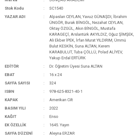
Stok Kodu
SC1540
YAZAR ADI
Alpaslan CEYLAN, Yavuz GÜNAŞDI, İbrahim
ÜNGÖR, Burak BİNGÖL, Nezahat CEYLAN,
Oktay ÖZGÜL, Akın BİNGÖL, Mustafa
KARAGEÇİ, Arslantürk AKYILDIZ, Oğuz ŞİMŞEK,
Ali Ekber İPEK, İrfan Murat YILDIRIM, Ümmü
Bulut KESKİN, Suna ALTAN, Kerem
KARABULUT, Tuba ÇÖLLÜ, Polad ALİYEV,
Yakup Erdal ERTÜRK
EDİTÖR
Dr. Öğretim Üyesi Suna ALTAN
EBAT
16 x 24
SAYFA SAYISI
324
ISBN
978-625-8321-40-1
KAPAK
Amerikan Cilt
BASIM YILI
2022
KAĞIT
Enso
EK ÖZELLİK
1645. Yayın
SAYFA DÜZENİ
Aleyna ERZAR