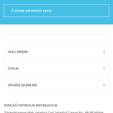
HIZLI ERİŞİM
ÜYELİK
SİPARİŞ İŞLEMLERİ
SONÇAĞ YAYINCILIK MATBAACILIK
Zübeyde Hanım Mah. İstanbul Cad. İstanbul Çarşısı No: 48/48 İskitler