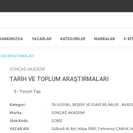
HAKKIMIZDA
YAZARLAR
KATEGORİLER
MARKALAR
E-Kİ
LUM ARAŞTIRMALARI
SONÇAĞ AKADEMİ
TARİH VE TOPLUM ARAŞTIRMALARI
0 - Yorum Yap
Kategori
TA SOSYAL, BEŞERİ VE İDARİ BİLİMLER
,
AKAD
Marka
SONÇAĞ AKADEMİ
Stok Kodu
SC802
YAZAR ADI
Gülbadi ALAN, Hülya ÖRKİ, Fehminaz ÇABUK, M