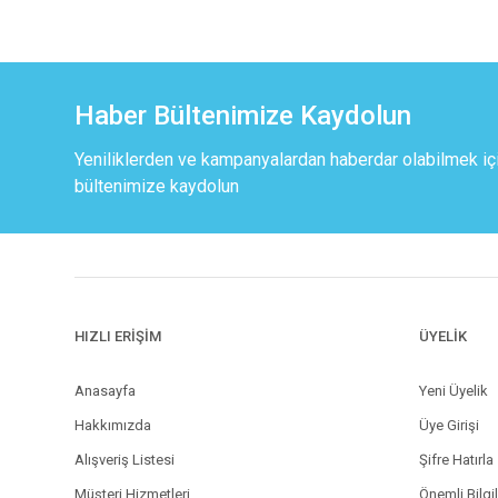
Haber Bültenimize Kaydolun
Yeniliklerden ve kampanyalardan haberdar olabilmek iç
bültenimize kaydolun
HIZLI ERİŞİM
ÜYELİK
Anasayfa
Yeni Üyelik
Hakkımızda
Üye Girişi
Alışveriş Listesi
Şifre Hatırla
Müşteri Hizmetleri
Önemli Bilgi