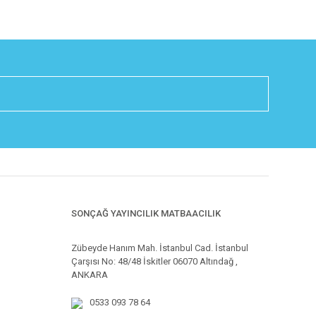
SONÇAĞ YAYINCILIK MATBAACILIK
Zübeyde Hanım Mah. İstanbul Cad. İstanbul
Çarşısı No: 48/48 İskitler 06070 Altındağ ,
ANKARA
0533 093 78 64