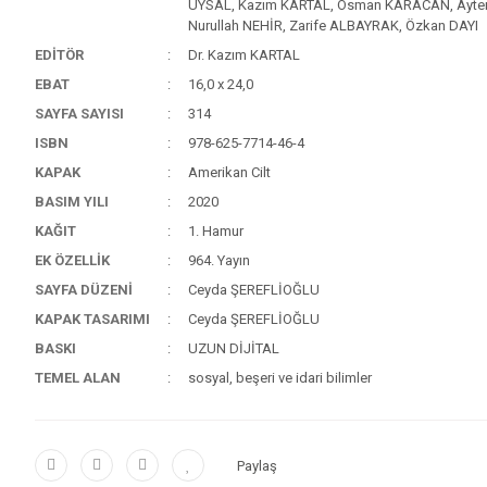
UYSAL, Kazım KARTAL, Osman KARACAN, Ayte
Nurullah NEHİR, Zarife ALBAYRAK, Özkan DAYI
EDİTÖR
Dr. Kazım KARTAL
EBAT
16,0 x 24,0
SAYFA SAYISI
314
ISBN
978-625-7714-46-4
KAPAK
Amerikan Cilt
BASIM YILI
2020
KAĞIT
1. Hamur
EK ÖZELLİK
964. Yayın
SAYFA DÜZENİ
Ceyda ŞEREFLİOĞLU
KAPAK TASARIMI
Ceyda ŞEREFLİOĞLU
BASKI
UZUN DİJİTAL
TEMEL ALAN
sosyal, beşeri ve idari bilimler
Paylaş