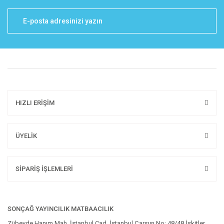
HIZLI ERİŞİM
ÜYELİK
SİPARİŞ İŞLEMLERİ
SONÇAĞ YAYINCILIK MATBAACILIK
Zübeyde Hanım Mah. İstanbul Cad. İstanbul Çarşısı No: 48/48 İskitler