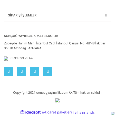
SİPARİŞ İŞLEMLERİ
SONÇAĞ YAYINCILIK MATBAACILIK
Zübeyde Hanım Mah. İstanbul Cad. İstanbul Çarşısı No: 48/48 İskitler
06070 Altındağ , ANKARA
0533 093 78 64
Copyright 2021 soncagyayincilik.com ©. Tüm hakları saklıdır.
ile
ideasoft
e-