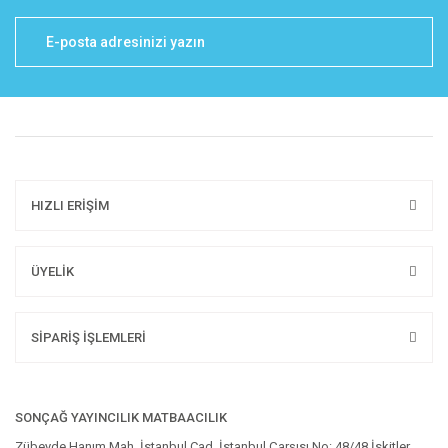
HIZLI ERİŞİM
ÜYELİK
SİPARİŞ İŞLEMLERİ
SONÇAĞ YAYINCILIK MATBAACILIK
Zübeyde Hanım Mah. İstanbul Cad. İstanbul Çarşısı No: 48/48 İskitler