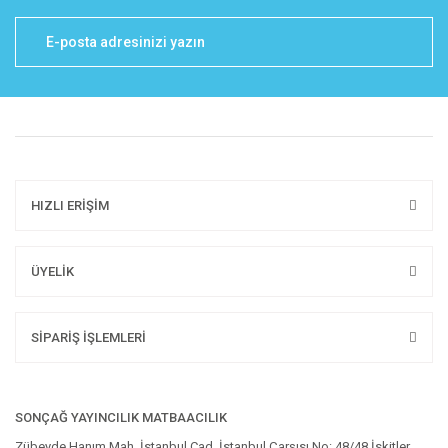
HIZLI ERİŞİM
ÜYELİK
SİPARİŞ İŞLEMLERİ
SONÇAĞ YAYINCILIK MATBAACILIK
Zübeyde Hanım Mah. İstanbul Cad. İstanbul Çarşısı No: 48/48 İskitler