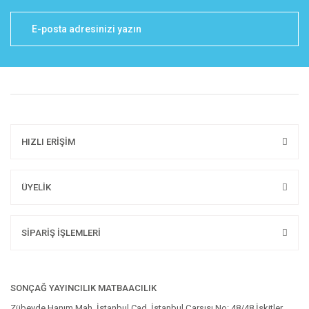
HIZLI ERİŞİM
ÜYELİK
SİPARİŞ İŞLEMLERİ
SONÇAĞ YAYINCILIK MATBAACILIK
Zübeyde Hanım Mah. İstanbul Cad. İstanbul Çarşısı No: 48/48 İskitler