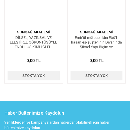
SONÇAĞ AKADEMİ
SONÇAĞ AKADEMİ
DİLSEL, YAZINSAL VE
Emir’ül-mütecerridîn Ebü’l-
ELEŞTİREL GÖRÜNTÜSÜYLE
hasan eş-şüşterî’nin Divanında
ENDÜLÜS KİMLİĞİ EL-
Şiirsel Yapı Biçim ve
HÜVİYETÜ’L ENDELÜSİYYE
Görünüşler Üzerine İnceleme
BİCÂDİHÂ EL-LÜĞAVİYYU
0,00 TL
0,00 TL
VE’L-EDEBÎYYU VE’N-
NAGDİYYU
STOKTA YOK
STOKTA YOK
Haber Bültenimize Kaydolun
Yeniliklerden ve kampanyalardan haberdar olabilmek için haber
bültenimize kaydolun