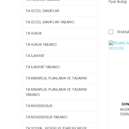
Fiyat Aralığı
TA GÜZEL SANATLAR
TA GÜZEL SANATLAR YABANCI
Stoktak
TA HUKUK
TA HUKUK YABANCI
TA İLAHİYAT
TA İLAHİYAT YABANCI
TA MİMARLIK, PLANLAMA VE TASARIM
TA MİMARLIK, PLANLAMA VE TASARIM
YABANCI
SON
TA MÜHENDİSLİK
RESİ
TERİ
TA MÜHENDİSLİK YABANCI
TA SOSYAL, BEŞERİ VE İDARİ BİLİMLER