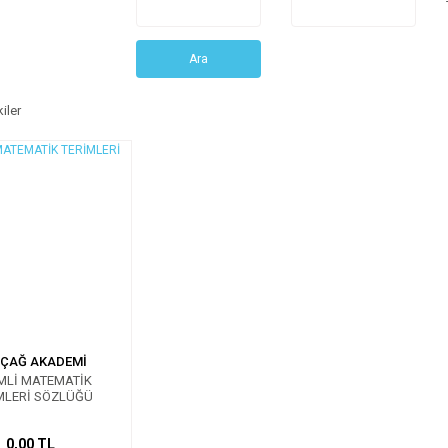
Ara
iler
ÇAĞ AKADEMİ
MLİ MATEMATİK
MLERİ SÖZLÜĞÜ
0,00 TL