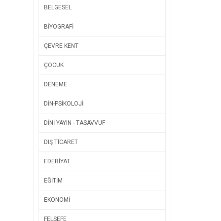
BELGESEL
BİYOGRAFİ
ÇEVRE KENT
ÇOCUK
DENEME
DİN-PSİKOLOJİ
DİNİ YAYIN - TASAVVUF
DIŞ TİCARET
EDEBİYAT
EĞİTİM
EKONOMİ
FELSEFE