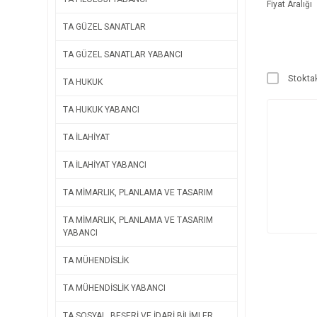
Fiyat Aralığı
TA GÜZEL SANATLAR
TA GÜZEL SANATLAR YABANCI
Stoktak
TA HUKUK
TA HUKUK YABANCI
TA İLAHİYAT
TA İLAHİYAT YABANCI
TA MİMARLIK, PLANLAMA VE TASARIM
TA MİMARLIK, PLANLAMA VE TASARIM
YABANCI
TA MÜHENDİSLİK
TA MÜHENDİSLİK YABANCI
TA SOSYAL, BEŞERİ VE İDARİ BİLİMLER