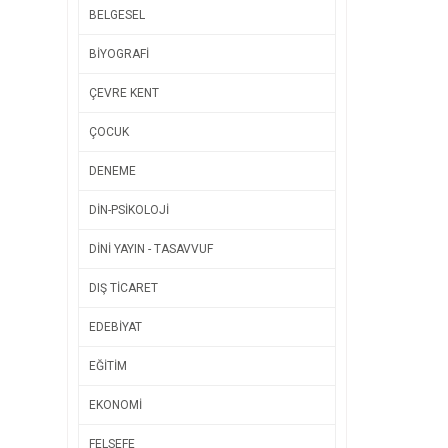
BELGESEL
BİYOGRAFİ
ÇEVRE KENT
ÇOCUK
DENEME
DİN-PSİKOLOJİ
DİNİ YAYIN - TASAVVUF
DIŞ TİCARET
EDEBİYAT
EĞİTİM
EKONOMİ
FELSEFE