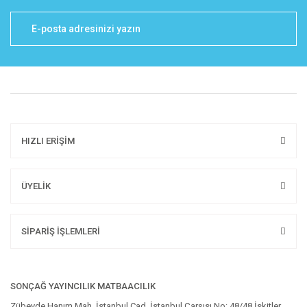
HIZLI ERİŞİM
ÜYELİK
SİPARİŞ İŞLEMLERİ
SONÇAĞ YAYINCILIK MATBAACILIK
Zübeyde Hanım Mah. İstanbul Cad. İstanbul Çarşısı No: 48/48 İskitler