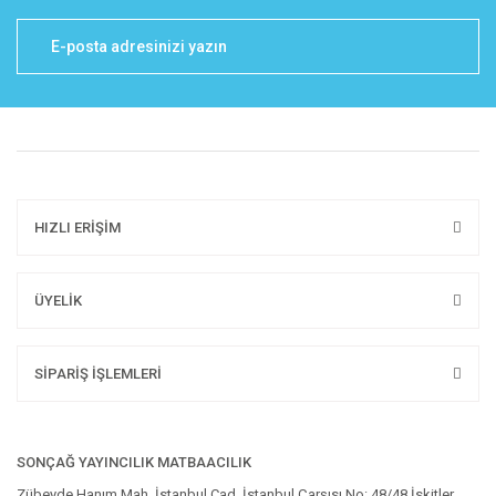
HIZLI ERİŞİM
ÜYELİK
SİPARİŞ İŞLEMLERİ
SONÇAĞ YAYINCILIK MATBAACILIK
Zübeyde Hanım Mah. İstanbul Cad. İstanbul Çarşısı No: 48/48 İskitler