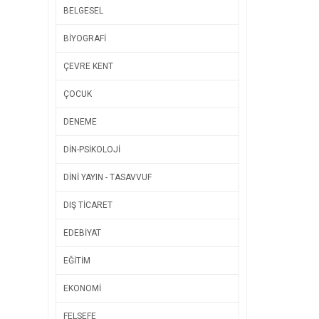
BELGESEL
BİYOGRAFİ
ÇEVRE KENT
ÇOCUK
DENEME
DİN-PSİKOLOJİ
DİNİ YAYIN - TASAVVUF
DIŞ TİCARET
EDEBİYAT
EĞİTİM
EKONOMİ
FELSEFE