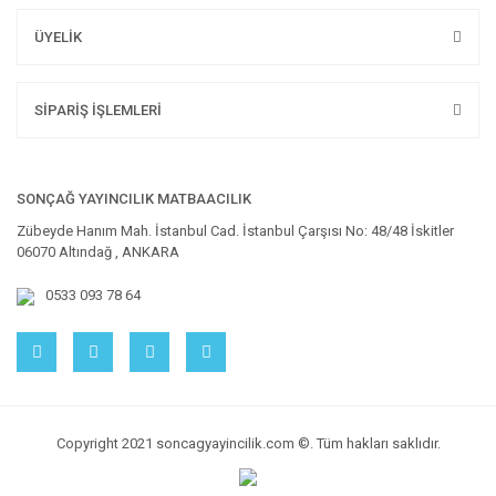
ÜYELİK
SİPARİŞ İŞLEMLERİ
SONÇAĞ YAYINCILIK MATBAACILIK
Zübeyde Hanım Mah. İstanbul Cad. İstanbul Çarşısı No: 48/48 İskitler
06070 Altındağ , ANKARA
0533 093 78 64
Copyright 2021 soncagyayincilik.com ©. Tüm hakları saklıdır.