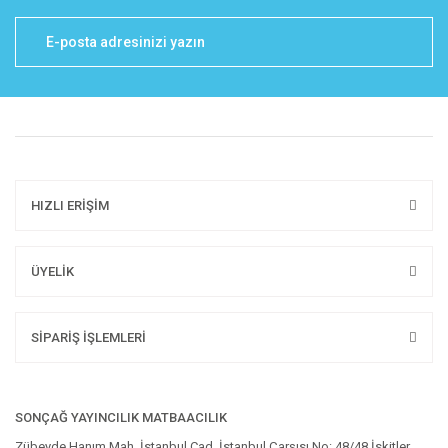
HIZLI ERİŞİM
ÜYELİK
SİPARİŞ İŞLEMLERİ
SONÇAĞ YAYINCILIK MATBAACILIK
Zübeyde Hanım Mah. İstanbul Cad. İstanbul Çarşısı No: 48/48 İskitler