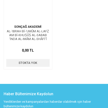
SONÇAĞ AKADEMİ
AL-ʻIBRAH Bİ-ʻUMŪM AL-LAFẒ
AM Bİ-KHUṢŪṢ AL-SABAB
ʻİNDA AL-IMĀM AL-SHĀFİʻĪ
0,00 TL
STOKTA YOK
Haber Bültenimize Kaydolun
Yeniliklerden ve kampanyalardan haberdar olabilmek için haber
bültenimize kaydolun