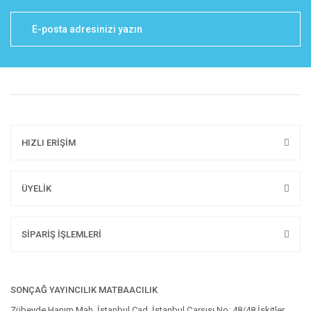
HIZLI ERİŞİM
ÜYELİK
SİPARİŞ İŞLEMLERİ
SONÇAĞ YAYINCILIK MATBAACILIK
Zübeyde Hanım Mah. İstanbul Cad. İstanbul Çarşısı No: 48/48 İskitler