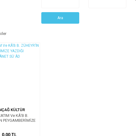
Ara
iler
NÇAĞ KÜLTÜR
ATIM Ve KÂ‘B B.
İN PEYGAMBERİMİZE
I ḲAṢÎDETÜ BÂNET
ÂD TERCÜMESİ
0,00 TL