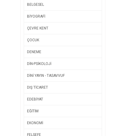
BELGESEL
BİYOGRAFİ
ÇEVRE KENT
ÇOCUK
DENEME
DİN-PSİKOLOJİ
DİNİ YAYIN - TASAVVUF
DIŞ TİCARET
EDEBİYAT
EĞİTİM
EKONOMİ
FELSEFE