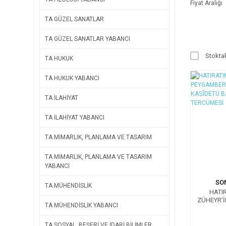
Fiyat Aralığı
TA GÜZEL SANATLAR
TA GÜZEL SANATLAR YABANCI
Stoktak
TA HUKUK
TA HUKUK YABANCI
TA İLAHİYAT
TA İLAHİYAT YABANCI
TA MİMARLIK, PLANLAMA VE TASARIM
TA MİMARLIK, PLANLAMA VE TASARIM
YABANCI
SO
TA MÜHENDİSLİK
HATIR
ZÜHEYR’
TA MÜHENDİSLİK YABANCI
YAZDIĞ
SÜʿ
TA SOSYAL, BEŞERİ VE İDARİ BİLİMLER