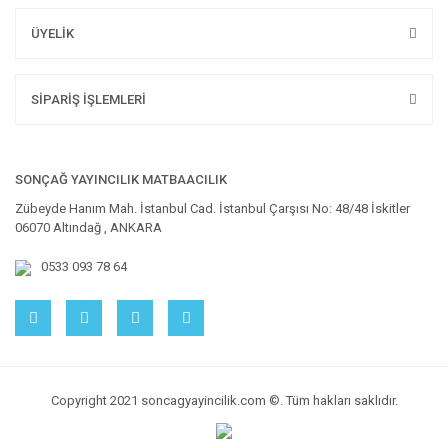
ÜYELİK
SİPARİŞ İŞLEMLERİ
SONÇAĞ YAYINCILIK MATBAACILIK
Zübeyde Hanım Mah. İstanbul Cad. İstanbul Çarşısı No: 48/48 İskitler
06070 Altındağ , ANKARA
0533 093 78 64
Copyright 2021 soncagyayincilik.com ©. Tüm hakları saklıdır.