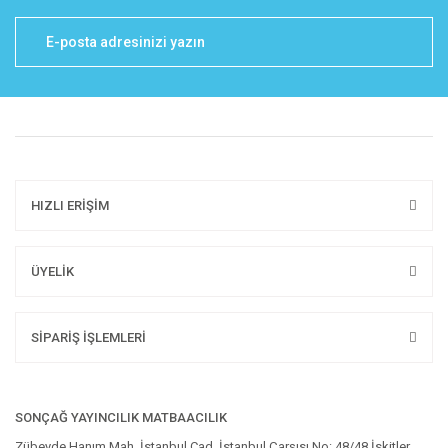
HIZLI ERİŞİM
ÜYELİK
SİPARİŞ İŞLEMLERİ
SONÇAĞ YAYINCILIK MATBAACILIK
Zübeyde Hanım Mah. İstanbul Cad. İstanbul Çarşısı No: 48/48 İskitler