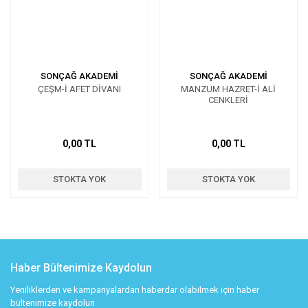
SONÇAĞ AKADEMİ
SONÇAĞ AKADEMİ
ÇEŞM-İ AFET DİVANI
MANZUM HAZRET-İ ALİ
CENKLERİ
0,00 TL
0,00 TL
STOKTA YOK
STOKTA YOK
Haber Bültenimize Kaydolun
Yeniliklerden ve kampanyalardan haberdar olabilmek için haber
bültenimize kaydolun