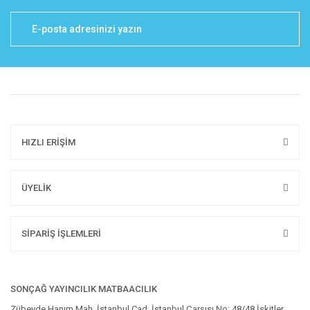
HIZLI ERİŞİM
ÜYELİK
SİPARİŞ İŞLEMLERİ
SONÇAĞ YAYINCILIK MATBAACILIK
Zübeyde Hanım Mah. İstanbul Cad. İstanbul Çarşısı No: 48/48 İskitler