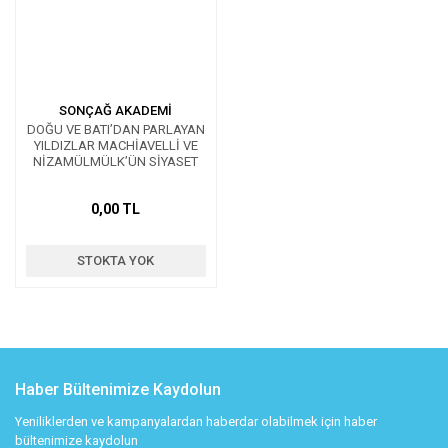
SONÇAĞ AKADEMİ
DOĞU VE BATI’DAN PARLAYAN
YILDIZLAR MACHİAVELLİ VE
NİZAMÜLMÜLK’ÜN SİYASET
ANLAYIŞLARININ
KARŞILAŞTIRILMASI
0,00 TL
STOKTA YOK
Haber Bültenimize Kaydolun
Yeniliklerden ve kampanyalardan haberdar olabilmek için haber
bültenimize kaydolun