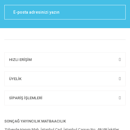
HIZLI ERİŞİM
ÜYELİK
SİPARİŞ İŞLEMLERİ
SONÇAĞ YAYINCILIK MATBAACILIK
Zübeyde Hanım Mah. İstanbul Cad. İstanbul Çarşısı No: 48/48 İskitler