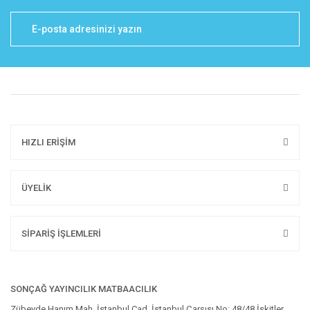
HIZLI ERİŞİM
ÜYELİK
SİPARİŞ İŞLEMLERİ
SONÇAĞ YAYINCILIK MATBAACILIK
Zübeyde Hanım Mah. İstanbul Cad. İstanbul Çarşısı No: 48/48 İskitler