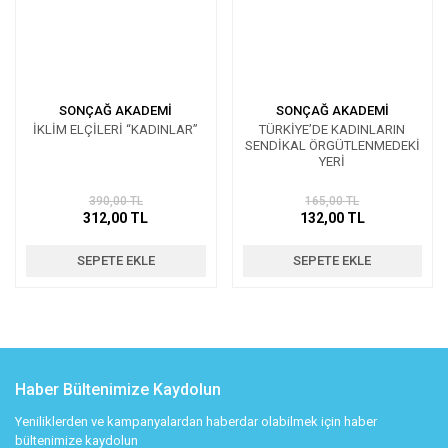
SONÇAĞ AKADEMİ
SONÇAĞ AKADEMİ
İKLİM ELÇİLERİ “KADINLAR”
TÜRKİYE’DE KADINLARIN
SENDİKAL ÖRGÜTLENMEDEKİ
YERİ
390,00 TL
165,00 TL
312,00 TL
132,00 TL
SEPETE EKLE
SEPETE EKLE
Haber Bültenimize Kaydolun
Yeniliklerden ve kampanyalardan haberdar olabilmek için haber
bültenimize kaydolun