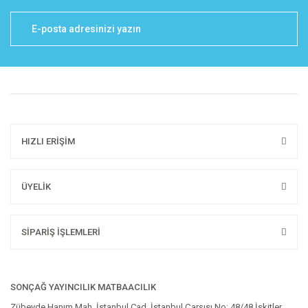
HIZLI ERİŞİM
ÜYELİK
SİPARİŞ İŞLEMLERİ
SONÇAĞ YAYINCILIK MATBAACILIK
Zübeyde Hanım Mah. İstanbul Cad. İstanbul Çarşısı No: 48/48 İskitler