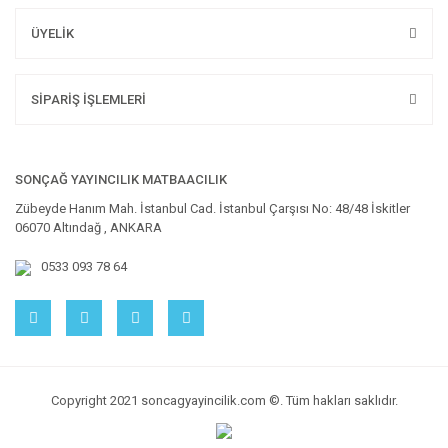
ÜYELİK
SİPARİŞ İŞLEMLERİ
SONÇAĞ YAYINCILIK MATBAACILIK
Zübeyde Hanım Mah. İstanbul Cad. İstanbul Çarşısı No: 48/48 İskitler
06070 Altındağ , ANKARA
0533 093 78 64
Copyright 2021 soncagyayincilik.com ©. Tüm hakları saklıdır.