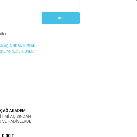
Ara
iler
ÇAĞ AKADEMİ
İTİMİ AÇISINDAN
N VE HADİSLERDE
ALOJİK ÜSLUP
0,00 TL