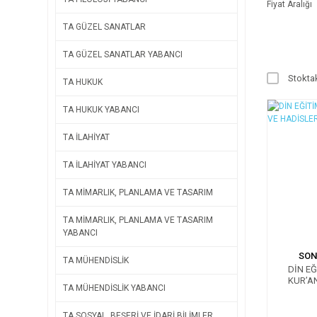
Fiyat Aralığı
TA GÜZEL SANATLAR
TA GÜZEL SANATLAR YABANCI
Stoktak
TA HUKUK
TA HUKUK YABANCI
TA İLAHİYAT
TA İLAHİYAT YABANCI
TA MİMARLIK, PLANLAMA VE TASARIM
TA MİMARLIK, PLANLAMA VE TASARIM
YABANCI
SON
TA MÜHENDİSLİK
DİN EĞ
KUR’A
TA MÜHENDİSLİK YABANCI
AN
TA SOSYAL, BEŞERİ VE İDARİ BİLİMLER