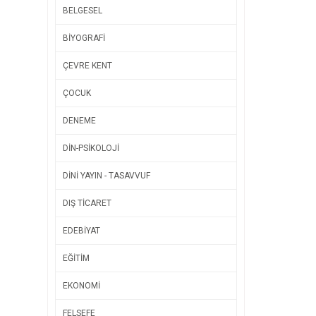
BELGESEL
BİYOGRAFİ
ÇEVRE KENT
ÇOCUK
DENEME
DİN-PSİKOLOJİ
DİNİ YAYIN - TASAVVUF
DIŞ TİCARET
EDEBİYAT
EĞİTİM
EKONOMİ
FELSEFE