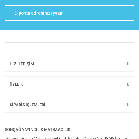
HIZLI ERİŞİM
ÜYELİK
SİPARİŞ İŞLEMLERİ
SONÇAĞ YAYINCILIK MATBAACILIK
Zübeyde Hanım Mah. İstanbul Cad. İstanbul Çarşısı No: 48/48 İskitler