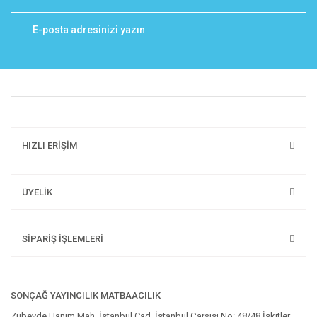
HIZLI ERİŞİM
ÜYELİK
SİPARİŞ İŞLEMLERİ
SONÇAĞ YAYINCILIK MATBAACILIK
Zübeyde Hanım Mah. İstanbul Cad. İstanbul Çarşısı No: 48/48 İskitler