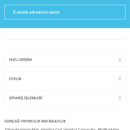
HIZLI ERİŞİM
ÜYELİK
SİPARİŞ İŞLEMLERİ
SONÇAĞ YAYINCILIK MATBAACILIK
Zübeyde Hanım Mah. İstanbul Cad. İstanbul Çarşısı No: 48/48 İskitler