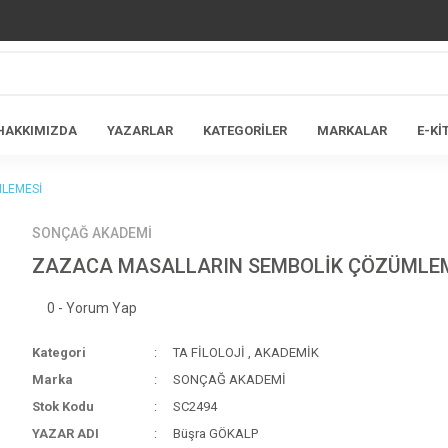
HAKKIMIZDA
YAZARLAR
KATEGORİLER
MARKALAR
E-Kİ
LEMESİ
SONÇAĞ AKADEMİ
ZAZACA MASALLARIN SEMBOLİK ÇÖZÜMLE
0 - Yorum Yap
Kategori
TA FİLOLOJİ
,
AKADEMİK
Marka
SONÇAĞ AKADEMİ
Stok Kodu
SC2494
YAZAR ADI
Büşra GÖKALP