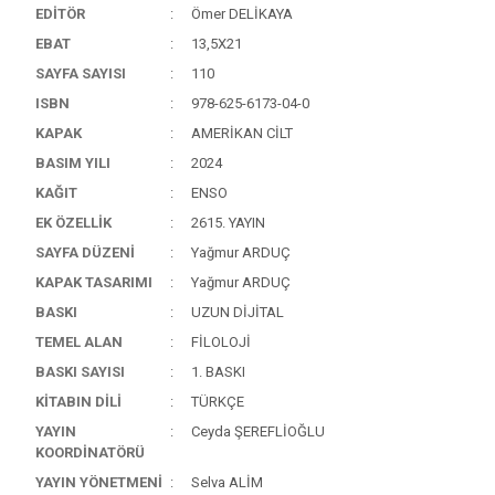
EDİTÖR
Ömer DELİKAYA
EBAT
13,5X21
SAYFA SAYISI
110
ISBN
978-625-6173-04-0
KAPAK
AMERİKAN CİLT
BASIM YILI
2024
KAĞIT
ENSO
EK ÖZELLİK
2615. YAYIN
SAYFA DÜZENİ
Yağmur ARDUÇ
KAPAK TASARIMI
Yağmur ARDUÇ
BASKI
UZUN DİJİTAL
TEMEL ALAN
FİLOLOJİ
BASKI SAYISI
1. BASKI
KİTABIN DİLİ
TÜRKÇE
YAYIN
Ceyda ŞEREFLİOĞLU
KOORDİNATÖRÜ
YAYIN YÖNETMENİ
Selva ALİM