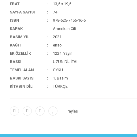
EBAT
13,5 x 19,5
SAYFA SAYISI
74
ISBN
978-625-7456-16-6
KAPAK
Amerikan Cilt
BASIM YILI
2021
KAĞIT
enso
EK ÖZELLİK
1224. Yayın
BASKI
UZUN DİJİTAL
TEMEL ALAN
ÖYKÜ
BASKI SAYISI
1. Basım
KİTABIN DİLİ
TÜRKÇE
Paylaş