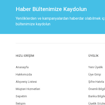
Haber Bültenimize Kaydolun
Yeniliklerden ve kampanyalardan haberdar olabilmek iç
bültenimize kaydolun
HIZLI ERİŞİM
ÜYELİK
Anasayfa
Yeni Üyelik
Hakkımızda
Üye Girişi
Alışveriş Listesi
Şifre Hatırla
Müşteri Hizmetleri
Önemli Bilgi
Sepetim
Banka Bilgil
İletişim
Üyelik Sözl