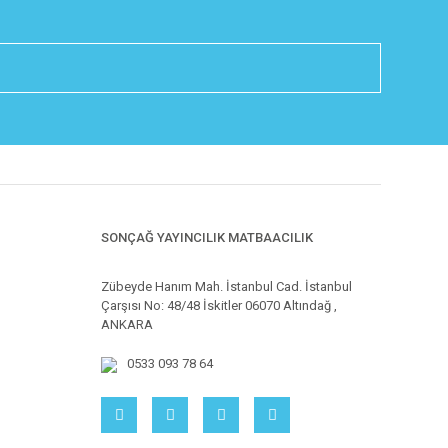
SONÇAĞ YAYINCILIK MATBAACILIK
Zübeyde Hanım Mah. İstanbul Cad. İstanbul
Çarşısı No: 48/48 İskitler 06070 Altındağ ,
ANKARA
0533 093 78 64