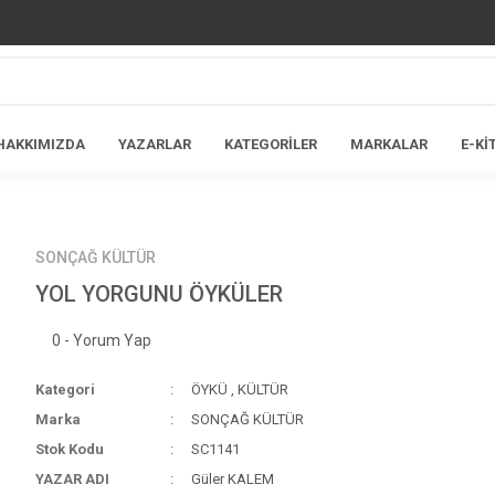
HAKKIMIZDA
YAZARLAR
KATEGORİLER
MARKALAR
E-Kİ
SONÇAĞ KÜLTÜR
YOL YORGUNU ÖYKÜLER
0 - Yorum Yap
Kategori
ÖYKÜ
,
KÜLTÜR
Marka
SONÇAĞ KÜLTÜR
Stok Kodu
SC1141
YAZAR ADI
Güler KALEM