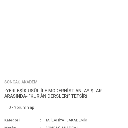
SONÇAĞ AKADEMİ
-YERLEŞİK USÛL İLE MODERNİST ANLAYIŞLAR
ARASINDA- “KUR’ÂN DERSLERİ” TEFSÎRİ
0 - Yorum Yap
Kategori
TA İLAHİYAT
,
AKADEMİK
Marka
SONÇAĞ AKADEMİ