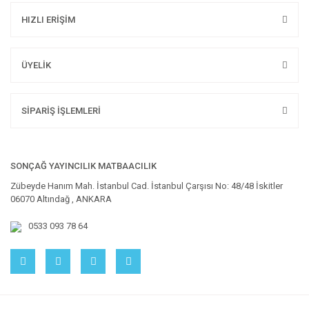
HIZLI ERİŞİM
ÜYELİK
SİPARİŞ İŞLEMLERİ
SONÇAĞ YAYINCILIK MATBAACILIK
Zübeyde Hanım Mah. İstanbul Cad. İstanbul Çarşısı No: 48/48 İskitler
06070 Altındağ , ANKARA
0533 093 78 64