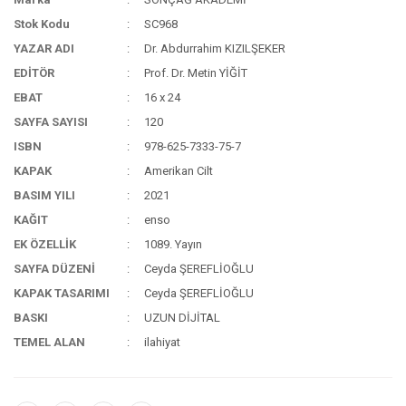
Stok Kodu
SC968
YAZAR ADI
Dr. Abdurrahim KIZILŞEKER
EDİTÖR
Prof. Dr. Metin YİĞİT
EBAT
16 x 24
SAYFA SAYISI
120
ISBN
978-625-7333-75-7
KAPAK
Amerikan Cilt
BASIM YILI
2021
KAĞIT
enso
EK ÖZELLİK
1089. Yayın
SAYFA DÜZENİ
Ceyda ŞEREFLİOĞLU
KAPAK TASARIMI
Ceyda ŞEREFLİOĞLU
BASKI
UZUN DİJİTAL
TEMEL ALAN
ilahiyat