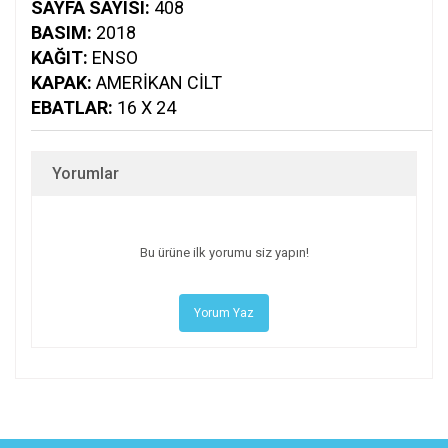
SAYFA SAYISI:
408
BASIM:
2018
KAĞIT:
ENSO
KAPAK:
AMERIKAN CILT
EBATLAR:
16 X 24
Yorumlar
Bu ürüne ilk yorumu siz yapın!
Yorum Yaz