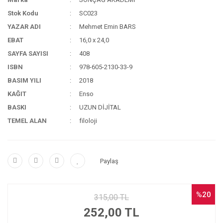
Stok Kodu
SC023
YAZAR ADI
Mehmet Emin BARS
EBAT
16,0 x 24,0
SAYFA SAYISI
408
ISBN
978-605-2130-33-9
BASIM YILI
2018
KAĞIT
Enso
BASKI
UZUN DİJİTAL
TEMEL ALAN
filoloji
Paylaş
%20
315,00 TL
252,00 TL