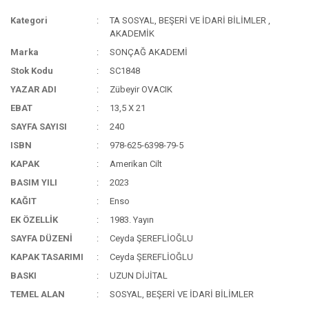
Kategori
TA SOSYAL, BEŞERİ VE İDARİ BİLİMLER
,
AKADEMİK
Marka
SONÇAĞ AKADEMİ
Stok Kodu
SC1848
YAZAR ADI
Zübeyir OVACIK
EBAT
13,5 X 21
SAYFA SAYISI
240
ISBN
978-625-6398-79-5
KAPAK
Amerikan Cilt
BASIM YILI
2023
KAĞIT
Enso
EK ÖZELLİK
1983. Yayın
SAYFA DÜZENİ
Ceyda ŞEREFLİOĞLU
KAPAK TASARIMI
Ceyda ŞEREFLİOĞLU
BASKI
UZUN DİJİTAL
TEMEL ALAN
SOSYAL, BEŞERİ VE İDARİ BİLİMLER