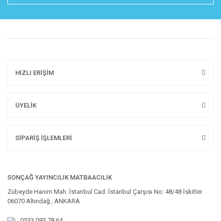
HIZLI ERİŞİM
ÜYELİK
SİPARİŞ İŞLEMLERİ
SONÇAĞ YAYINCILIK MATBAACILIK
Zübeyde Hanım Mah. İstanbul Cad. İstanbul Çarşısı No: 48/48 İskitler
06070 Altındağ , ANKARA
0533 093 78 64