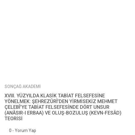
SONÇAĞ AKADEMİ
XVIII. YÜZYILDA KLASİK TABİAT FELSEFESİNE
YÖNELMEK: ŞEHREZÛRÎ’DEN YİRMİSEKİZ MEHMET
ÇELEBÎ’YE TABİAT FELSEFESİNDE DÖRT UNSUR
(ANÂSIR-I ERBAA) VE OLUŞ-BOZULUŞ (KEVN-FESÂD)
TEORİSİ
0 - Yorum Yap