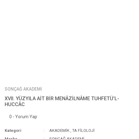
SONÇAĞ AKADEMİ
XVII. YÜZYILA AİT BİR MENÂZİLNÂME TUHFETÜ’L-
HUCCÂC
0 - Yorum Yap
Kategori
AKADEMİK
,
TA FİLOLOJİ
Marka
SONÇAĞ AKADEMİ