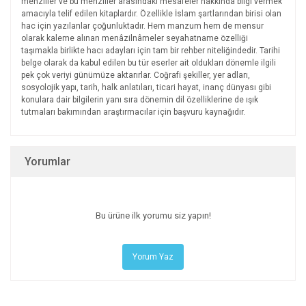
menziller ve bu menziller arasındaki mesafeler hakkında bilgi vermek
amacıyla telif edilen kitaplardır. Özellikle İslam şartlarından birisi olan
hac için yazılanlar çoğunluktadır. Hem manzum hem de mensur
olarak kaleme alınan menâzilnâmeler seyahatname özelliği
taşımakla birlikte hacı adayları için tam bir rehber niteliğindedir. Tarihi
belge olarak da kabul edilen bu tür eserler ait oldukları dönemle ilgili
pek çok veriyi günümüze aktarırlar. Coğrafi şekiller, yer adları,
sosyolojik yapı, tarih, halk anlatıları, ticari hayat, inanç dünyası gibi
konulara dair bilgilerin yanı sıra dönemin dil özelliklerine de ışık
tutmaları bakımından araştırmacılar için başvuru kaynağıdır.
Yorumlar
Bu ürüne ilk yorumu siz yapın!
Yorum Yaz