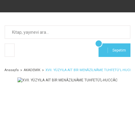
Sepetim
Anasayfa
AKADEMİK
XVII. YÜZYILA AİT BİR MENÂZİLNÂME TUHFETÜ’L-HUCCÂ