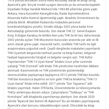
1978 yılında bitirdikten sonra Hava Astsubay olarak ilk birliği Sinop,
Ayancık’a gitti. Birçok model uçağını denizde ya da ormanda kaybetti.
Diyarbakır Bölge Harekât Merkezi’nde 1983-88 yıllarında görev yaptı.
Ankara, Hava Kuvvetleri Karargâhında, Radar Kıymetlendirme
Kıtasında Kalite Kontrol öğretmenliği yaptı. Anadolu Üniversitesini bu
yıllarda bitirdi. Ahlatlıbel Radarında mübadele personel
koordinatörlüğünü yürüttü. Emekli olduğu 2002 yılına kadar Emir
Astsubaylığı görevinde bulundu. Son olarak THK 22. Genel Başkanı
Korg. Erdoğan Karakuş ile birlikte iken yolu THK ile bir kez daha kesişti.
2002 yılında açılan THK Müzesinin kurucuları arasında yer aldı ve ilk
amiri olarak görev yaptı. Havacılık tarihi, özellikle THK tarihi ile ilgili
araştırmalara yoğunluk verdi. Çeşitli dergilerde makaleleri yayımlandı.
THK Uçantürk dergisinde tarihsel yazılar ve kitap fuarları, bölgesel
faaliyet kapsamında fotoğraf ve belgeler sergisi açtı. THK Kültür
Yayınlarından "THK-13 Uçan Kanat” kitabını Uzun yıllar üzerinde
çalıştığı "THK Dizinseli” adlı kitabı THK yöneticileri tarafından dikkate
alınmadı. Basımevinde ve THK yönetiminde gözlemlediği
olumsuzlukları paylaşmaya başlayınca 2012 yılında THK’dan kovuldu.
THK’dan kovulunca başılmıs ve tüm geliri THK’na bırakılmış "THK-13
Uçan Kanat” kitabı imha edildi. 2017 yılında "Son Tayyareci” adlı
kitabını yayımladı. Halen STK’larda, Üniversitelerde ve televizyonlarda
THK’yı anlatmaya devam ediyor. Çalışmalarını "Türkkuşu” ve "THK
Kronolojisi” adlı kitaplarda yayımlamayı planlıyor. Son olarak 2020
yılında "Ayancık Sen Benim Ilk Aşkımsın” Bu anı kitabını yayımlayarak,
Ayancık’a olan borcunu ödeyebileceğini sandı. Elinizdeki bu kitap