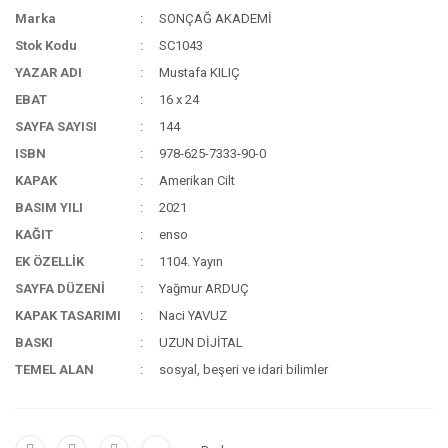
Marka
SONÇAĞ AKADEMİ
Stok Kodu
SC1043
YAZAR ADI
Mustafa KILIÇ
EBAT
16 x 24
SAYFA SAYISI
144
ISBN
978-625-7333-90-0
KAPAK
Amerikan Cilt
BASIM YILI
2021
KAĞIT
enso
EK ÖZELLİK
1104. Yayın
SAYFA DÜZENİ
Yağmur ARDUÇ
KAPAK TASARIMI
Naci YAVUZ
BASKI
UZUN DİJİTAL
TEMEL ALAN
sosyal, beşeri ve idari bilimler