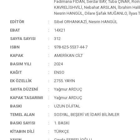
Fadimana FİDAN, Serdar BAY, Tuba ÇINAR, Roin
KAVRELİSHVİLİ, Nebahat ARSLAN, İbrahim Halil
Nesrin HANGÜL, Dilare Şafak MUĞANLO, İlyas
EDİTÖR
Sibel ORHANKAZİ, Nesrin HANGÜL
EBAT
14X21
SAYFA SAYISI
312
ISBN
978-625-5537-44-7
KAPAK
AMERİKAN CİLT
BASIM YILI
2024
KAĞIT
ENSO
EK ÖZELLİK
2755. YAYIN
SAYFA DÜZENİ
Yağmur ARDUÇ
KAPAK TASARIMI
Yağmur ARDUÇ
BASKI
UZUN DİJİTAL
TEMEL ALAN
SOSYAL, BEŞERİ VE İDARİ BİLİMLER
BASKI SAYISI
1. BASKI
KİTABIN DİLİ
TÜRKÇE
YAYIN
Ceyda ŞEREFLİOĞLU