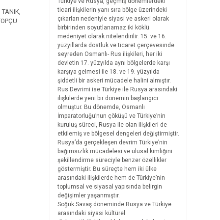
Türkiye ve Rusya, geçmiş dönemlerdeki
ticari ilişkilerin yanı sıra bölge üzerindeki
 TANIK,
çıkarları nedeniyle siyasi ve askeri olarak
 TOPÇU
birbirinden soyutlanamaz iki köklü
medeniyet olarak nitelendirilir. 15. ve 16.
yüzyıllarda dostluk ve ticaret çerçevesinde
seyreden Osmanlı- Rus ilişkileri, her iki
devletin 17. yüzyılda aynı bölgelerde karşı
karşıya gelmesi ile 18. ve 19. yüzyılda
şiddetli bir askeri mücadele halini almıştır.
Rus Devrimi ise Türkiye ile Rusya arasındaki
ilişkilerde yeni bir dönemin başlangıcı
olmuştur. Bu dönemde, Osmanlı
İmparatorluğu’nun çöküşü ve Türkiye’nin
kuruluş süreci, Rusya ile olan ilişkileri de
etkilemiş ve bölgesel dengeleri değiştirmiştir.
Rusya’da gerçekleşen devrim Türkiye’nin
bağımsızlık mücadelesi ve ulusal kimliğini
şekillendirme süreciyle benzer özellikler
göstermiştir. Bu süreçte hem iki ülke
arasındaki ilişkilerde hem de Türkiye’nin
toplumsal ve siyasal yapısında belirgin
değişimler yaşanmıştır.
Soğuk Savaş döneminde Rusya ve Türkiye
arasındaki siyasi kültürel