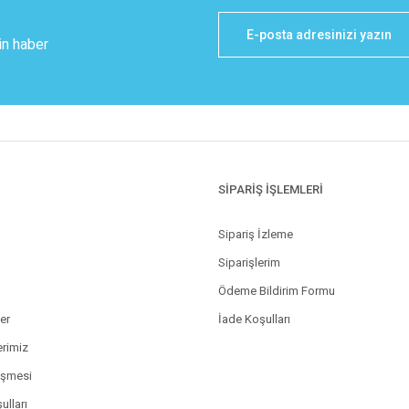
in haber
SİPARİŞ İŞLEMLERİ
Sipariş İzleme
Siparişlerim
Ödeme Bildirim Formu
ler
İade Koşulları
erimiz
eşmesi
ulları