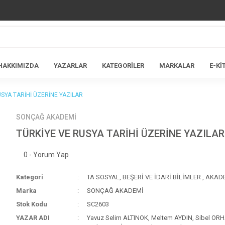
HAKKIMIZDA
YAZARLAR
KATEGORİLER
MARKALAR
E-Kİ
USYA TARİHİ ÜZERİNE YAZILAR
SONÇAĞ AKADEMİ
TÜRKİYE VE RUSYA TARİHİ ÜZERİNE YAZILAR
0 - Yorum Yap
Kategori
TA SOSYAL, BEŞERİ VE İDARİ BİLİMLER
,
AKAD
Marka
SONÇAĞ AKADEMİ
Stok Kodu
SC2603
YAZAR ADI
Yavuz Selim ALTINOK, Meltem AYDIN, Sibel OR