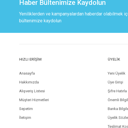
Haber Bültenimize Kaydolun
Yeniliklerden ve kampanyalardan haberdar olabilmek iç
bültenimize kaydolun
HIZLI ERİŞİM
ÜYELİK
Anasayfa
Yeni Üyelik
Hakkımızda
Üye Girişi
Alışveriş Listesi
Şifre Hatırla
Müşteri Hizmetleri
Önemli Bilgi
Sepetim
Banka Bilgil
İletişim
Üyelik Sözl
Teslimat Koş