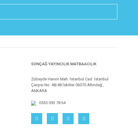
SONÇAĞ YAYINCILIK MATBAACILIK
Zübeyde Hanım Mah. İstanbul Cad. İstanbul
Çarşısı No: 48/48 İskitler 06070 Altındağ ,
ANKARA
0533 093 78 64