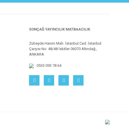
SONÇAĞ YAYINCILIK MATBAACILIK
Zübeyde Hanım Mah. İstanbul Cad. İstanbul
Çarşısı No: 48/48 İskitler 06070 Altındağ ,
ANKARA
0533 093 78 64