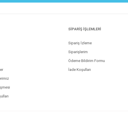
SİPARİŞ İŞLEMLERİ
Sipariş İzleme
Siparişlerim
Ödeme Bildirim Formu
ler
İade Koşulları
erimiz
eşmesi
ulları