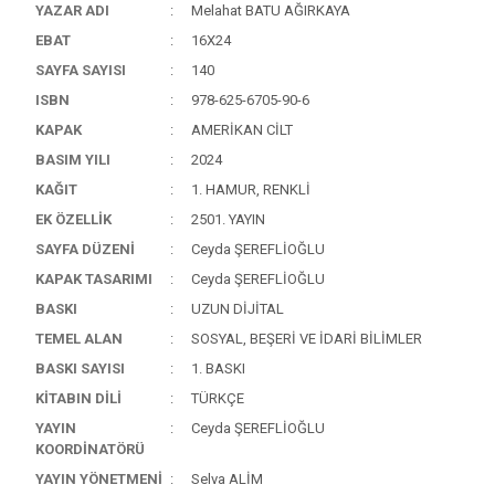
YAZAR ADI
Melahat BATU AĞIRKAYA
EBAT
16X24
SAYFA SAYISI
140
ISBN
978-625-6705-90-6
KAPAK
AMERİKAN CİLT
BASIM YILI
2024
KAĞIT
1. HAMUR, RENKLİ
EK ÖZELLİK
2501. YAYIN
SAYFA DÜZENİ
Ceyda ŞEREFLİOĞLU
KAPAK TASARIMI
Ceyda ŞEREFLİOĞLU
BASKI
UZUN DİJİTAL
TEMEL ALAN
SOSYAL, BEŞERİ VE İDARİ BİLİMLER
BASKI SAYISI
1. BASKI
KİTABIN DİLİ
TÜRKÇE
YAYIN
Ceyda ŞEREFLİOĞLU
KOORDİNATÖRÜ
YAYIN YÖNETMENİ
Selva ALİM