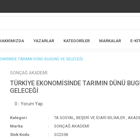
HAKKIMIZDA
YAZARLAR
KATEGORİLER
MARKALAR
E-Kİ
OMİSİNDE TARIMIN DÜNÜ BUGÜNÜ VE GELECEĞİ
SONÇAĞ AKADEMİ
TÜRKİYE EKONOMİSİNDE TARIMIN DÜNÜ BUG
GELECEĞİ
0 - Yorum Yap
Kategori
TA SOSYAL, BEŞERİ VE İDARİ BİLİMLER
,
AKAD
Marka
SONÇAĞ AKADEMİ
Stok Kodu
SC2358