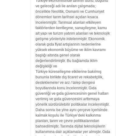
Türkiye ekonomisinde tarımın dünü, bugünü
ve
geleceği adı ile anılan çalışmada;
öncelikle Neolitik, Osmanlı ve Cumhuriyet
dönemleri tarım tarihsel açıdan kısaca
incelenmiştir. Tarımsal alanları etkileyen
faktörlerden kentleşme, sanayileşme, kamu
alt yapı ve turizm yatırım
alanları ve teknolojik
gelişme yönleriyle irdelenmiştir. Ekonomik
olarak gıda
fiyat artışlarının nedenlerine
yüksek ekonomik büyüme ve iklim kavramı
başlığı
altında genel olarak
değerlendirilmiştir. Bu bağlamda iklim
değişikliği ve
Türkiye küreselleşme etkilerine bakılmış
bununla birlikte dış ticaret ve rekabetçilik,
desteklemeler ve arz / talep dengesi
boyutlarında konu incelenmiştir.
Gıda
güvenliği ve gıda güvencesinin genel hatları
verilmiş ve gıda güvencesini
arttırmaya
yönelik sürdürülebilir politikalar incelenmiştir.
Daha sonra ise
yine aynı çerçeve içerisinde
kalmak koşulu ile Türkiye’deki kalkınma
planları,
tarım ve çevre politikalarından
bahsedilmiştir. Tarımda dijital teknolojilerin
kullanımına dair açıklamalar yer almıştır. Gıda