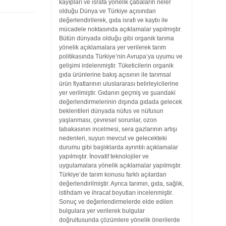
kayıpları ve israfa yönelik
çabaların neler
olduğu Dünya ve Türkiye açısından
değerlendirilerek, gıda
israfı ve kaybı ile
mücadele noktasında açıklamalar yapılmıştır.
Bütün dünyada
olduğu gibi organik tarıma
yönelik açıklamalara yer verilerek tarım
politikasında
Türkiye’nin Avrupa’ya uyumu ve
gelişimi irdelenmiştir. Tüketicilerin
organik
gıda ürünlerine bakış açısının ile tarımsal
ürün fiyatlarının uluslararası
belirleyicilerine
yer verilmiştir. Gıdanın geçmiş ve şuandaki
değerlendirmelerinin
dışında gıdada gelecek
beklentileri dünyada nüfus ve nüfusun
yaşlanması, çevresel sorunlar, ozon
tabakasının incelmesi, sera gazlarının artışı
nedenleri, suyun mevcut ve gelecekteki
durumu gibi başlıklarda ayrıntılı
açıklamalar
yapılmıştır. İnovatif teknolojiler ve
uygulamalara yönelik açıklamalar
yapılmıştır.
Türkiye’de tarım konusu farklı açılardan
değerlendirilmiştir.
Ayrıca tarımın, gıda, sağlık,
istihdam ve ihracat boyutları incelenmiştir.
Sonuç ve değerlendirmelerde elde edilen
bulgulara yer verilerek bulgular
doğrultusunda
çözümlere yönelik önerilerde