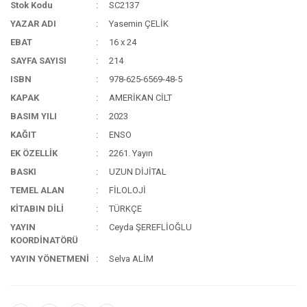
Stok Kodu
SC2137
YAZAR ADI
Yasemin ÇELİK
EBAT
16 x 24
SAYFA SAYISI
214
ISBN
978-625-6569-48-5
KAPAK
AMERİKAN CİLT
BASIM YILI
2023
KAĞIT
ENSO
EK ÖZELLİK
2261. Yayın
BASKI
UZUN DİJİTAL
TEMEL ALAN
FİLOLOJİ
KİTABIN DİLİ
TÜRKÇE
YAYIN
Ceyda ŞEREFLİOĞLU
KOORDİNATÖRÜ
YAYIN YÖNETMENİ
Selva ALİM