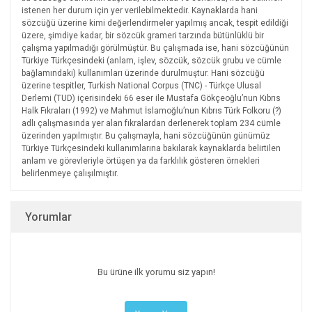
istenen her durum için yer verilebilmektedir. Kaynaklarda hani
sözcüğü üzerine kimi değerlendirmeler yapılmış ancak, tespit edildiği
üzere, şimdiye kadar, bir sözcük grameri tarzında bütünlüklü bir
çalışma yapılmadığı görülmüştür. Bu çalışmada ise, hani sözcüğünün
Türkiye Türkçesindeki (anlam, işlev, sözcük, sözcük grubu ve cümle
bağlamındaki) kullanımları üzerinde durulmuştur. Hani sözcüğü
üzerine tespitler, Turkish National Corpus (TNC) - Türkçe Ulusal
Derlemi (TUD) içerisindeki 66 eser ile Mustafa Gökçeoğlu’nun Kıbrıs
Halk Fıkraları (1992) ve Mahmut İslamoğlu’nun Kıbrıs Türk Folkoru (?)
adlı çalışmasında yer alan fıkralardan derlenerek toplam 234 cümle
üzerinden yapılmıştır. Bu çalışmayla, hani sözcüğünün günümüz
Türkiye Türkçesindeki kullanımlarına bakılarak kaynaklarda belirtilen
anlam ve görevleriyle örtüşen ya da farklılık gösteren örnekleri
belirlenmeye çalışılmıştır.
Yorumlar
Bu ürüne ilk yorumu siz yapın!