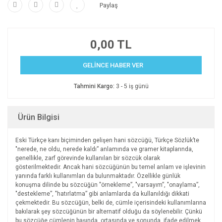
Paylaş
0,00 TL
GELİNCE HABER VER
Tahmini Kargo:
3 - 5 iş günü
Ürün Bilgisi
Eski Türkçe ḳanı biçiminden gelişen hani sözcüğü, Türkçe Sözlük’te
"nerede, ne oldu, nerede kaldı” anlamında ve gramer kitaplarında,
genellikle, zarf görevinde kullanılan bir sözcük olarak
gösterilmektedir. Ancak hani sözcüğünün bu temel anlam ve işlevinin
yanında farklı kullanımları da bulunmaktadır. Özellikle günlük
konuşma dilinde bu sözcüğün "örnekleme”, "varsayım”, "onaylama”,
"destekleme”, "hatırlatma” gibi anlamlarda da kullanıldığı dikkati
çekmektedir. Bu sözcüğün, belki de, cümle içerisindeki kullanımlarına
bakılarak şey sözcüğünün bir alternatif olduğu da söylenebilir. Çünkü
bu sözcüğe cümlenin başında, ortasında ve sonunda, ifade edilmek