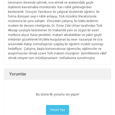
tanımanın ötesinde işitmek, icra etmek ve aralarındaki geçki
ilişkilerini kavramakla mümkündür. Kar-ı nâtık geleneğinden
beslenerek Cinuçen Tanrıkorur ile çalgısal düzlemde öğretici bir
forma dönüşen seyr-i nâtık anlayışı, Türk mûsikîsi literatüründe
müstesna bir yere sahiptir. Elinizdeki çalışma, bu köklü birikimin
modern bir devamı niteliğinde, Dr. Ömer Zeki Urhan tarafından Türk
Aksağı usulüyle bestelenen 50 makamlık yeni ve özgün bir eseri
merkeze alıyor. Karar perdeleri, makam akrabalıkları ve yakın geçki
imkânları gözetilerek titizlikle kurgulanan bu eser. nazariyat ile icra
arasındaki ilişkiyi somutlaştıran çağdaş bir öğretim modeli sunmayı
hedefliyor. Çalışma, başta konservatuvar öğrenciler, eğitimciler ve
araştırmacılar olmak üzere Türk makam müziğinin derinliklerine vâkıf
olmak isteyen tüm mûskîşinasların istifadesine sunulmuştur.
Yorumlar
Bu ürüne ilk yorumu siz yapın!
Yorum Yaz