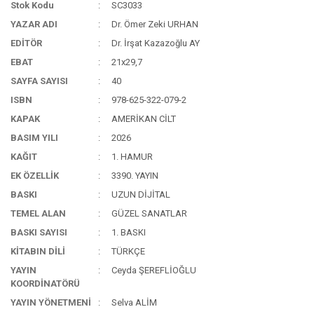
Stok Kodu
SC3033
YAZAR ADI
Dr. Ömer Zeki URHAN
EDİTÖR
Dr. İrşat Kazazoğlu AY
EBAT
21x29,7
SAYFA SAYISI
40
ISBN
978-625-322-079-2
KAPAK
AMERİKAN CİLT
BASIM YILI
2026
KAĞIT
1. HAMUR
EK ÖZELLİK
3390. YAYIN
BASKI
UZUN DİJİTAL
TEMEL ALAN
GÜZEL SANATLAR
BASKI SAYISI
1. BASKI
KİTABIN DİLİ
TÜRKÇE
YAYIN
Ceyda ŞEREFLİOĞLU
KOORDİNATÖRÜ
YAYIN YÖNETMENİ
Selva ALİM