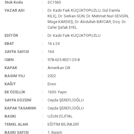
Stok Kodu
SC1560
YAZAR ADI
Dr. Kadir Faik KÜÇÜKTOPUZLU, Gül Damla
KILIÇ, Dr. Serkan GÜN, Dr. Mehmet Nuri SEVGİN,
Müge KARDEŞ, Dr. Abdullah BAYCAR, Doç. Dr.
Cafer Şafak EYEL
EDİTÖR
Dr. Kadir Faik KÜÇÜKTOPUZLU
EBAT
16 x 24
SAYFA SAYISI
164
ISBN
978-625-8321-25-8
KAPAK
Amerikan Cilt
BASIM YILI
2022
KAĞIT
Enso
EK ÖZELLİK
1630. Yayın
SAYFA DÜZENİ
Ceyda ŞEREFLİOĞLU
KAPAK TASARIMI
Ceyda ŞEREFLİOĞLU
BASKI
UZUN DİJİTAL
TEMEL ALAN
EĞİTİM BİLİMLERİ
BASKI SAYISI
1. Basım