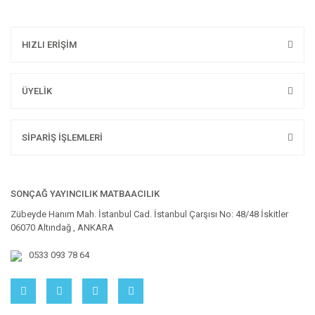
HIZLI ERİŞİM
ÜYELİK
SİPARİŞ İŞLEMLERİ
SONÇAĞ YAYINCILIK MATBAACILIK
Zübeyde Hanım Mah. İstanbul Cad. İstanbul Çarşısı No: 48/48 İskitler
06070 Altındağ , ANKARA
0533 093 78 64