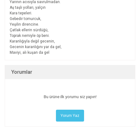
Yarının acısıyla savrulmadan.
Aş taşlı yolları, yalçın
Kara tepeleri.
Gebedir tomurcuk,
Yeşilin direncine.
Çatlak ellerin sürdüğü,
Toprak nemiyle öp beni.
Karanlığıyla değil gecenin,
Gecenin karanlığını yar da gel,
Maviyi, alı kuşan da gel
Yorumlar
Bu ürüne ilk yorumu siz yapın!
Yorum Yaz