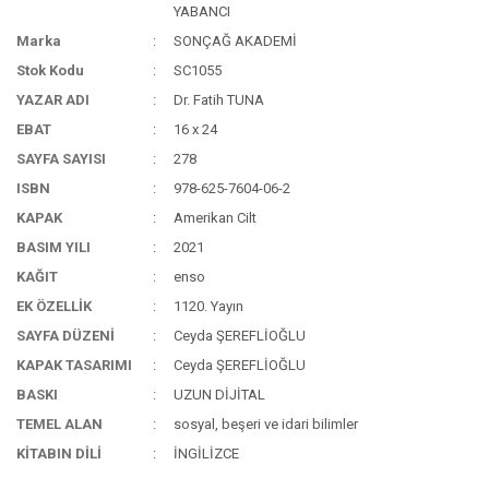
YABANCI
Marka
SONÇAĞ AKADEMİ
Stok Kodu
SC1055
YAZAR ADI
Dr. Fatih TUNA
EBAT
16 x 24
SAYFA SAYISI
278
ISBN
978-625-7604-06-2
KAPAK
Amerikan Cilt
BASIM YILI
2021
KAĞIT
enso
EK ÖZELLİK
1120. Yayın
SAYFA DÜZENİ
Ceyda ŞEREFLİOĞLU
KAPAK TASARIMI
Ceyda ŞEREFLİOĞLU
BASKI
UZUN DİJİTAL
TEMEL ALAN
sosyal, beşeri ve idari bilimler
KİTABIN DİLİ
İNGİLİZCE