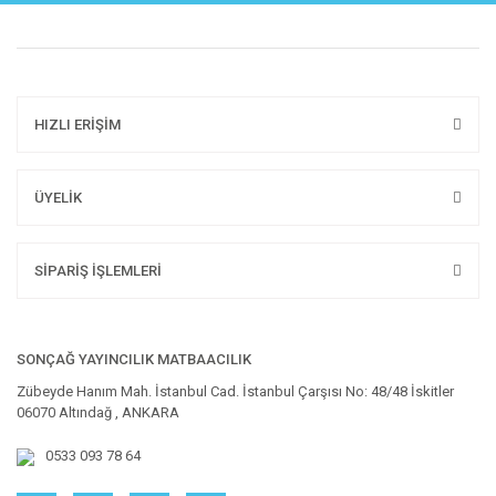
HIZLI ERİŞİM
ÜYELİK
SİPARİŞ İŞLEMLERİ
SONÇAĞ YAYINCILIK MATBAACILIK
Zübeyde Hanım Mah. İstanbul Cad. İstanbul Çarşısı No: 48/48 İskitler
06070 Altındağ , ANKARA
0533 093 78 64