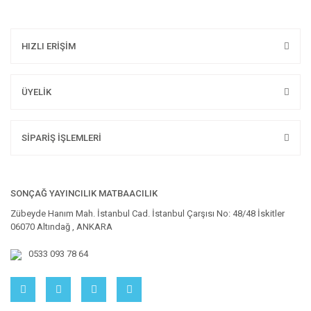
HIZLI ERİŞİM
ÜYELİK
SİPARİŞ İŞLEMLERİ
SONÇAĞ YAYINCILIK MATBAACILIK
Zübeyde Hanım Mah. İstanbul Cad. İstanbul Çarşısı No: 48/48 İskitler
06070 Altındağ , ANKARA
0533 093 78 64