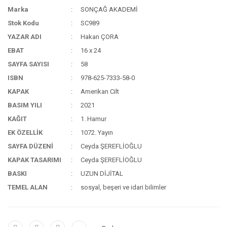
Marka
SONÇAĞ AKADEMİ
Stok Kodu
SC989
YAZAR ADI
Hakan ÇORA
EBAT
16 x 24
SAYFA SAYISI
58
ISBN
978-625-7333-58-0
KAPAK
Amerikan Cilt
BASIM YILI
2021
KAĞIT
1. Hamur
EK ÖZELLİK
1072. Yayın
SAYFA DÜZENİ
Ceyda ŞEREFLİOĞLU
KAPAK TASARIMI
Ceyda ŞEREFLİOĞLU
BASKI
UZUN DİJİTAL
TEMEL ALAN
sosyal, beşeri ve idari bilimler