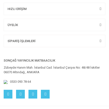
HIZLI ERİŞİM
ÜYELİK
SİPARİŞ İŞLEMLERİ
SONÇAĞ YAYINCILIK MATBAACILIK
Zübeyde Hanım Mah. İstanbul Cad. İstanbul Çarşısı No: 48/48 İskitler
06070 Altındağ , ANKARA
0533 093 78 64