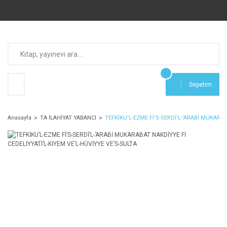
Sepetim
Anasayfa
TA İLAHİYAT YABANCI
TEFKİKU’L-EZME Fİ’S-SERDİ’L-’ARABİ MUKARAB