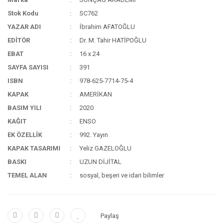
Stok Kodu
SC762
YAZAR ADI
İbrahim AFATOĞLU
EDİTÖR
Dr. M. Tahir HATİPOĞLU
EBAT
16 x 24
SAYFA SAYISI
391
ISBN
978-625-7714-75-4
KAPAK
AMERİKAN
BASIM YILI
2020
KAĞIT
ENSO
EK ÖZELLİK
992. Yayın
KAPAK TASARIMI
Yeliz GAZELOĞLU
BASKI
UZUN DİJİTAL
TEMEL ALAN
sosyal, beşeri ve idari bilimler
Paylaş