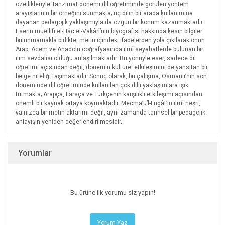
özellikleriyle Tanzimat dönemi dil öğretiminde görülen yöntem
arayışlarının bir örneğini sunmakta; üç dilin bir arada kullanımına
dayanan pedagojik yaklaşımıyla da özgün bir konum kazanmaktadır.
Eserin müellifi el-Hâc el-Vakârî’nin biyografisi hakkında kesin bilgiler
bulunmamakla birlikte, metin içindeki ifadelerden yola çıkılarak onun
Arap, Acem ve Anadolu coğrafyasında ilmî seyahatlerde bulunan bir
ilim sevdalısı olduğu anlaşılmaktadır. Bu yönüyle eser, sadece dil
öğretimi açısından değil, dönemin kültürel etkileşimini de yansıtan bir
belge niteliği taşımaktadır. Sonuç olarak, bu çalışma, Osmanlı’nın son
döneminde dil öğretiminde kullanılan çok dilli yaklaşımlara ışık
tutmakta; Arapça, Farsça ve Türkçenin karşılıklı etkileşimi açısından
önemli bir kaynak ortaya koymaktadır. Mecma’u’l-Lugât’ın ilmî neşri,
yalnızca bir metin aktarımı değil, aynı zamanda tarihsel bir pedagojik
anlayışın yeniden değerlendirilmesidir.
Yorumlar
Bu ürüne ilk yorumu siz yapın!
Yorum Yaz