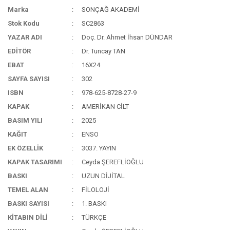
Marka
SONÇAĞ AKADEMİ
Stok Kodu
SC2863
YAZAR ADI
Doç. Dr. Ahmet İhsan DÜNDAR
EDİTÖR
Dr. Tuncay TAN
EBAT
16X24
SAYFA SAYISI
302
ISBN
978-625-8728-27-9
KAPAK
AMERİKAN CİLT
BASIM YILI
2025
KAĞIT
ENSO
EK ÖZELLİK
3037. YAYIN
KAPAK TASARIMI
Ceyda ŞEREFLİOĞLU
BASKI
UZUN DİJİTAL
TEMEL ALAN
FİLOLOJİ
BASKI SAYISI
1. BASKI
KİTABIN DİLİ
TÜRKÇE